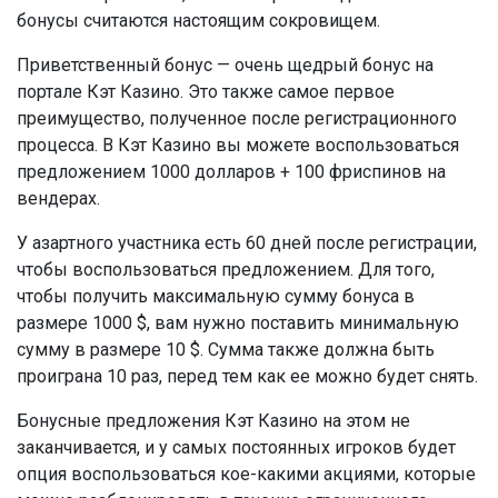
бонусы считаются настоящим сокровищем.
Приветственный бонус — очень щедрый бонус на
портале Кэт Казино. Это также самое первое
преимущество, полученное после регистрационного
процесса. В Кэт Казино вы можете воспользоваться
предложением 1000 долларов + 100 фриспинов на
вендерах.
У азартного участника есть 60 дней после регистрации,
чтобы воспользоваться предложением. Для того,
чтобы получить максимальную сумму бонуса в
размере 1000 $, вам нужно поставить минимальную
сумму в размере 10 $. Сумма также должна быть
проиграна 10 раз, перед тем как ее можно будет снять.
Бонусные предложения Кэт Казино на этом не
заканчивается, и у самых постоянных игроков будет
опция воспользоваться кое-какими акциями, которые