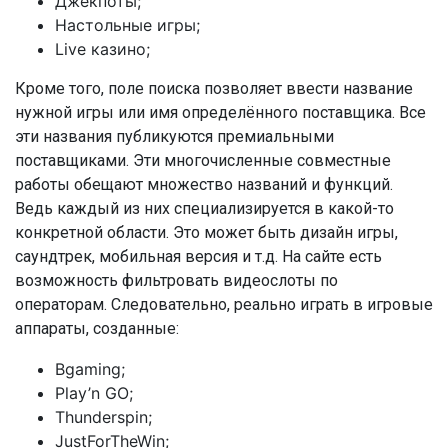
Джекпоты;
Настольные игры;
Live казино;
Кроме того, поле поиска позволяет ввести название
нужной игры или имя определённого поставщика. Все
эти названия публикуются премиальными
поставщиками. Эти многочисленные совместные
работы обещают множество названий и функций.
Ведь каждый из них специализируется в какой-то
конкретной области. Это может быть дизайн игры,
саундтрек, мобильная версия и т.д. На сайте есть
возможность фильтровать видеослоты по
операторам. Следовательно, реально играть в игровые
аппараты, созданные:
Bgaming;
Play’n GO;
Thunderspin;
JustForTheWin;