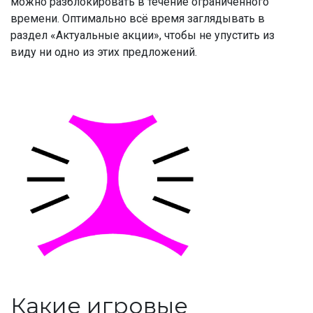
можно разблокировать в течение ограниченного
времени. Оптимально всё время заглядывать в
раздел «Актуальные акции», чтобы не упустить из
виду ни одно из этих предложений.
Какие игровые