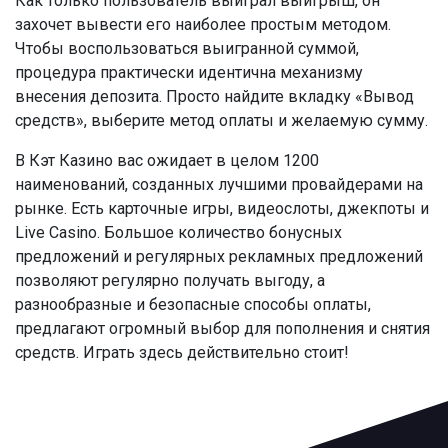
Как только пользователь выиграл выигрыш, он
захочет вывести его наиболее простым методом.
Чтобы воспользоваться выигранной суммой,
процедура практически идентична механизму
внесения депозита. Просто найдите вкладку «Вывод
средств», выберите метод оплаты и желаемую сумму.
В Кэт Казино вас ожидает в целом 1200
наименований, созданных лучшими провайдерами на
рынке. Есть карточные игры, видеослоты, джекпоты и
Live Casino. Большое количество бонусных
предложений и регулярных рекламных предложений
позволяют регулярно получать выгоду, а
разнообразные и безопасные способы оплаты,
предлагают огромный выбор для пополнения и снятия
средств. Играть здесь действительно стоит!