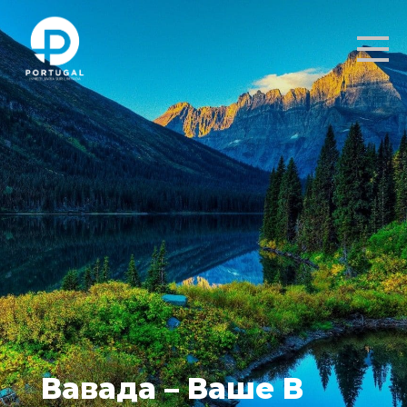
Вавада – Ваше В