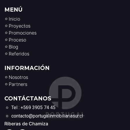
MENÚ
Inicio
Proyectos
Promociones
Proceso
Blog
Referidos
INFORMACIÓN
Nosotros
Partners
CONTÁCTANOS
Tel : +569 3905 74 45
contacto@portugalinmobiliariasur.cl
Riberas de Chamiza