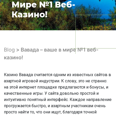
Мире №1 Веб-
Казино!
Blog
> Вавада – ваше в мире №1 веб-
казино!
Казино Вавада считается одним из известных сайтов в
азартной игровой индустрии. К слову, это не странно:
на этой интернет площадке предлагаются и бонусы, и
качественные игры. У сайта довольно простой и
интуитивно понятный интерфейс. Каждое направление
прогружается быстро, и азартным участникам очень
просто найти то, что они ищут, благодаря точной